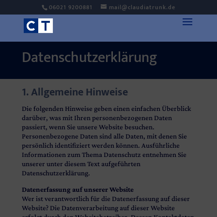
06021 9200881
mail@claudiatrunk.de
Datenschutzerklärung
1. Allgemeine Hinweise
Die folgenden Hinweise geben einen einfachen Überblick
darüber, was mit Ihren personenbezogenen Daten
passiert, wenn Sie unsere Website besuchen.
Personenbezogene Daten sind alle Daten, mit denen Sie
persönlich identifiziert werden können. Ausführliche
Informationen zum Thema Datenschutz entnehmen Sie
unserer unter diesem Text aufgeführten
Datenschutzerklärung.
Datenerfassung auf unserer Website
Wer ist verantwortlich für die Datenerfassung auf dieser
Website? Die Datenverarbeitung auf dieser Website