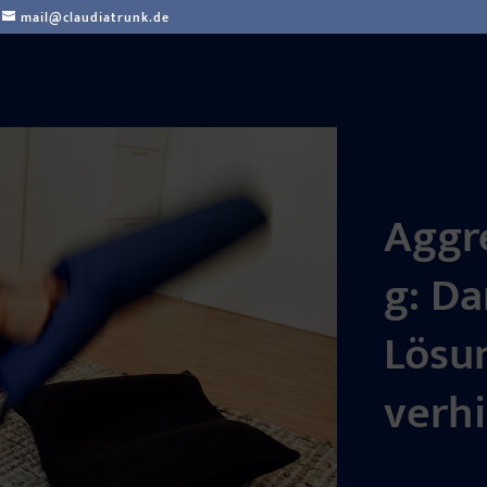
mail@claudiatrunk.de
Aggr
g: D
Lösu
verh