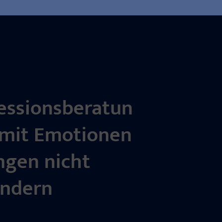
essionsberatun
amit Emotionen
ngen nicht
indern