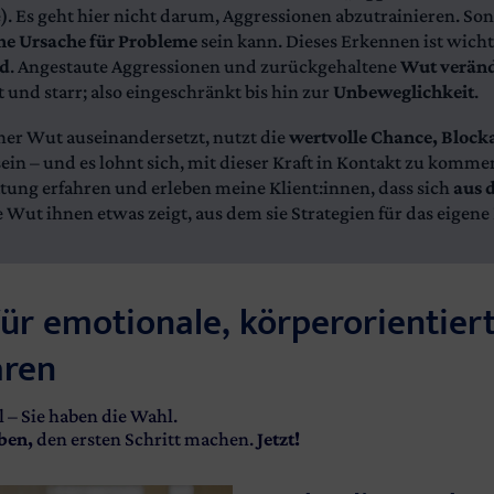
. Es geht hier nicht darum, Aggressionen abzutrainieren. So
ne Ursache für Probleme
sein kann. Dieses Erkennen ist wicht
rd
. Angestaute Aggressionen und zurückgehaltene
Wut veränd
t und starr; also eingeschränkt bis hin zur
Unbeweglichkeit
.
ner Wut auseinandersetzt, nutzt die
wertvolle Chance, Block
sein – und es lohnt sich, mit dieser Kraft in Kontakt zu komme
tung erfahren und erleben meine Klient:innen, dass sich
aus 
 Wut ihnen etwas zeigt, aus dem sie Strategien für das eigen
ür emotionale, körperorientie
aren
l – Sie haben die Wahl.
ben,
den ersten Schritt machen.
Jetzt!