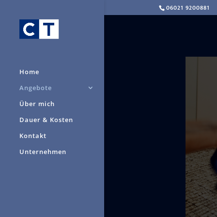
06021 9200881
Home
Angebote
Über mich
Dauer & Kosten
Kontakt
Unternehmen